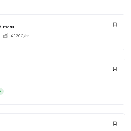
uticos
¥ 1200/hr
hr
0